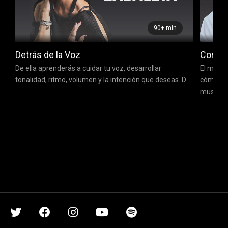
90+ min
Detrás de la Voz
Compos
De ella aprenderás a cuidar tu voz, desarrollar
El maest
tonalidad, ritmo, volumen y la intención que deseas. D...
cómo des
musicale