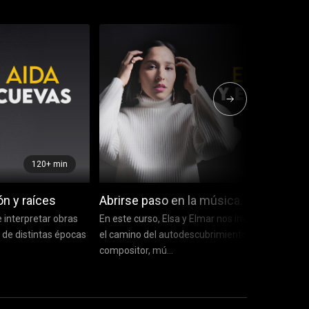
120+ min
75+ min
ón y raíces
Abrirse paso en la música…
 interpretar obras
En este curso, Elsa y Elmar nos invita a explorar
de distintas épocas
el camino del autodescubrimiento como
compositor, mú...