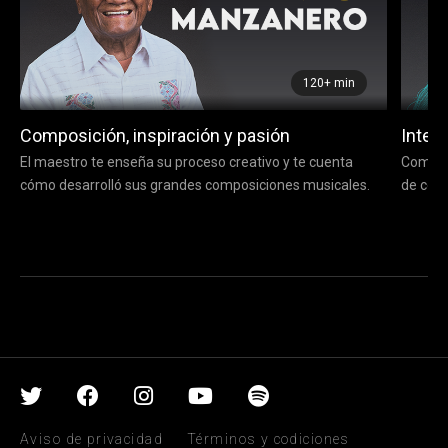
120+ min
Composición, inspiración y pasión
Interp
El maestro te enseña su proceso creativo y te cuenta
Compart
cómo desarrolló sus grandes composiciones musicales.
de comp
Aviso de privacidad
Términos y codiciones