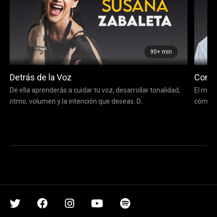
90+ min
Detrás de la Voz
Compo
De ella aprenderás a cuidar tu voz, desarrollar tonalidad,
El maes
ritmo, volumen y la intención que deseas. D...
cómo d