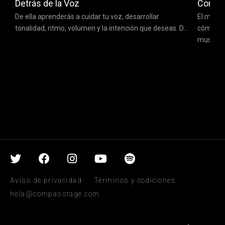
Detrás de la Voz
Compos
De ella aprenderás a cuidar tu voz, desarrollar
El maest
tonalidad, ritmo, volumen y la intención que deseas. D...
cómo des
musicale
Aviso de privacidad
Términos y codiciones
hola@compasstage.com