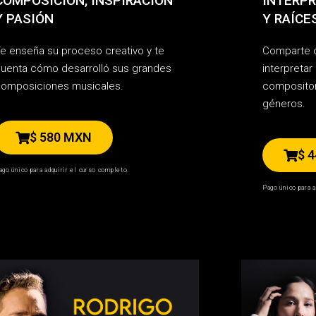
COMPOSICIÓN, INSPIRACIÓN
INTERPR
Y PASIÓN
Y RAÍCE
e enseña su proceso creativo y te
Comparte c
uenta cómo desarrolló sus grandes
interpreta
omposiciones musicales.
compositor
géneros.
$ 580 MXN
$ 
ago único para adquirir el curso completo.
Pago único para a