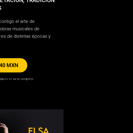
ETACIÓN, TRADICIÓN
S
ontigo el arte de
r obras musicales de
es de distintas épocas y
440 MXN
dquirir el curso completo.