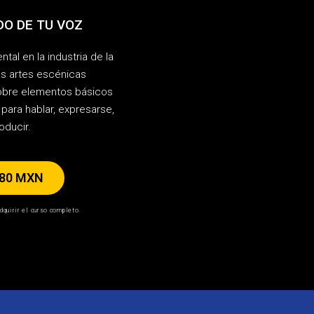
DO DE TU VOZ
tal en la industria de la
as artes escénicas
obre elementos básicos
 para hablar, expresarse,
oducir.
380 MXN
dquirir el curso completo.