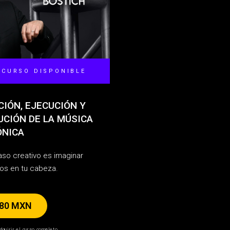
 CURSO DISPONIBLE
IÓN, EJECUCIÓN Y
UCIÓN DE LA MÚSICA
ÓNICA
aso creativo es imaginar
os en tu cabeza.
580 MXN
dquirir el curso completo.