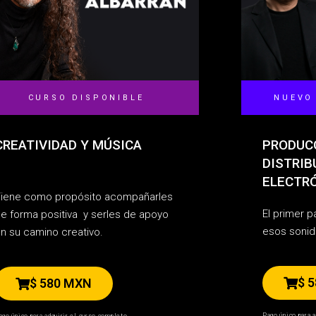
CURSO DISPONIBLE
NUEVO
CREATIVIDAD Y MÚSICA
PRODUCC
DISTRIB
ELECTR
iene como propósito acompañarles
El primer p
e forma positiva y serles de apoyo
esos sonid
n su camino creativo.
$ 
$ 580 MXN
Pago único para a