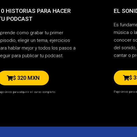
10 HISTORIAS PARA HACER
EL SONI
TU PODCAST
Es fundamen
música o l
prende como grabar tu primer
conocer s
pisodio, elegir un tema, ejercicios
del sonido,
ara hablar mejor y todos los pasos a
cantar o pr
eguir para publicar tu podcast.
$ 
$ 320 MXN
Pago único para a
ago único para adquirir el curso completo.