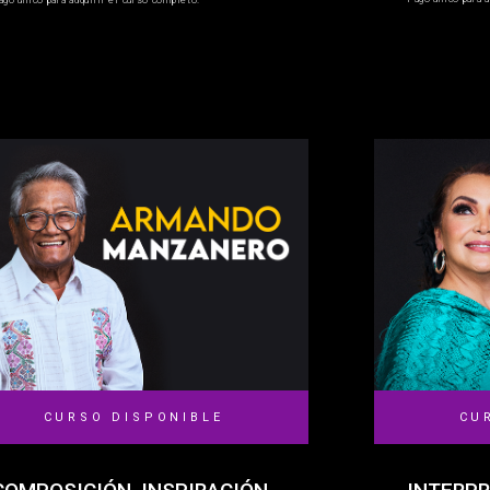
ago único para adquirir el curso completo.
CURSO DISPONIBLE
CU