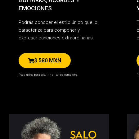
GUITARRA, ACORDES Y
EMOCIONES
Podrás conocer el estilo único que lo
T
caracteriza para componer y
c
expresar canciones extraordinarias.
c
$ 580 MXN
Pago único para adquirir el curso completo.
P