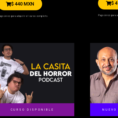
$ 
$ 440 MXN
Pago único para a
ago único para adquirir el curso completo.
CURSO DISPONIBLE
NUEVO