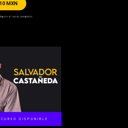
410 MXN
dquirir el curso completo.
 CURSO DISPONIBLE