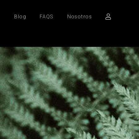
d
Blog
FAQS
Nosotros